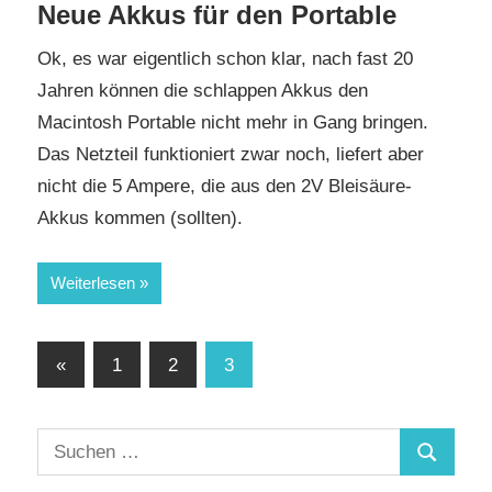
Neue Akkus für den Portable
Ok, es war eigentlich schon klar, nach fast 20
Jahren können die schlappen Akkus den
Macintosh Portable nicht mehr in Gang bringen.
Das Netzteil funktioniert zwar noch, liefert aber
nicht die 5 Ampere, die aus den 2V Bleisäure-
Akkus kommen (sollten).
Weiterlesen
Seitennummerierung
Vorherige
«
1
2
3
Beiträge
der
Beiträge
Suchen
Suchen
nach: