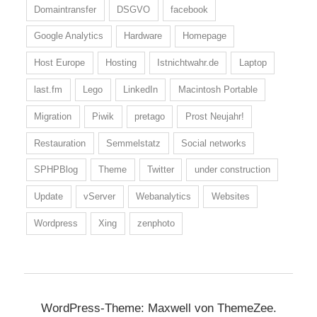
Domaintransfer
DSGVO
facebook
Google Analytics
Hardware
Homepage
Host Europe
Hosting
Istnichtwahr.de
Laptop
last.fm
Lego
LinkedIn
Macintosh Portable
Migration
Piwik
pretago
Prost Neujahr!
Restauration
Semmelstatz
Social networks
SPHPBlog
Theme
Twitter
under construction
Update
vServer
Webanalytics
Websites
Wordpress
Xing
zenphoto
WordPress-Theme: Maxwell von ThemeZee.