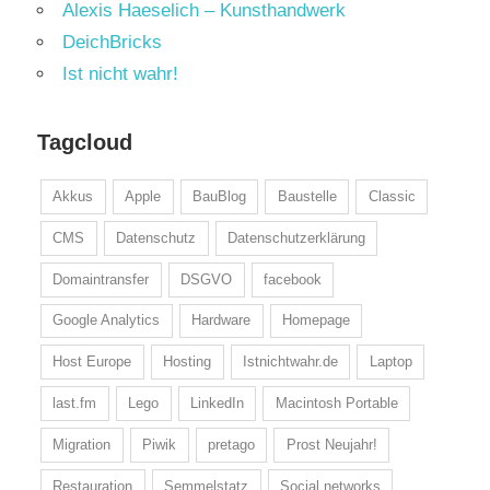
Alexis Haeselich – Kunsthandwerk
DeichBricks
Ist nicht wahr!
Tagcloud
Akkus
Apple
BauBlog
Baustelle
Classic
CMS
Datenschutz
Datenschutzerklärung
Domaintransfer
DSGVO
facebook
Google Analytics
Hardware
Homepage
Host Europe
Hosting
Istnichtwahr.de
Laptop
last.fm
Lego
LinkedIn
Macintosh Portable
Migration
Piwik
pretago
Prost Neujahr!
Restauration
Semmelstatz
Social networks