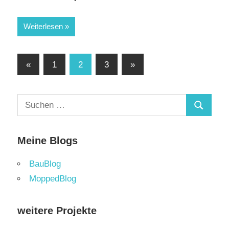
Weiterlesen
Seitennummerierung
Vorherige
Nächste
«
1
2
3
»
Beiträge
Beiträge
der
Beiträge
Suchen
Suchen
nach:
Meine Blogs
BauBlog
MoppedBlog
weitere Projekte